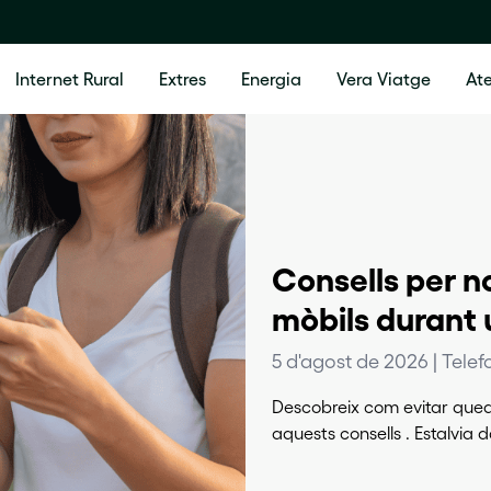
Internet Rural
Extres
Energia
Vera Viatge
Ate
Consells per n
mòbils durant u
5 d'agost de 2026 | Telef
Descobreix com evitar qued
aquests consells . Estalvia 