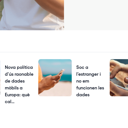
Nova política
Soc a
d’ús raonable
l’estranger i
de dades
no em
mòbils a
funcionen les
Europa: què
dades
cal…