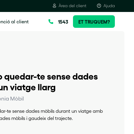
Àrea del client
Ajuda
nció al client
1543
ET TRUQUEM?
o quedar-te sense dades
n viatge llarg
onia Mòbil
ar-te sense dades mòbils durant un viatge amb
dades mòbils i gaudeix del trajecte.