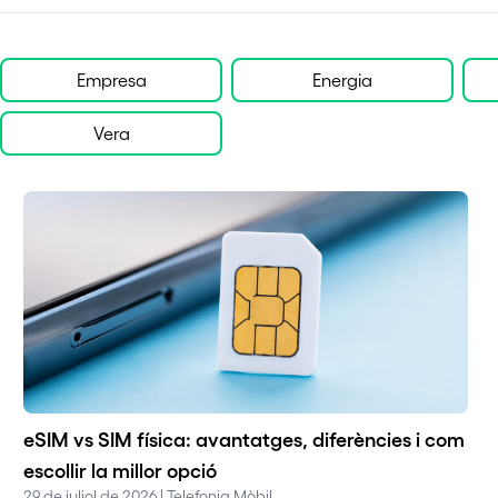
Empresa
Energia
Vera
eSIM vs SIM física: avantatges, diferències i com
escollir la millor opció
29 de juliol de 2026 | Telefonia Mòbil