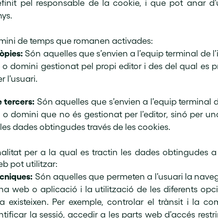
finit pel responsable de la cookie, i que pot anar d
nys.
rmini de temps que romanen activades:
òpies:
Són aquelles que s’envien a l’equip terminal de l’
o domini gestionat pel propi editor i des del qual es pr
er l’usuari.
 tercers:
Són aquelles que s’envien a l’equip terminal d
 o domini que no és gestionat per l’editor, sinó per una
 les dades obtingudes través de les cookies.
alitat per a la qual es tractin les dades obtingudes a
b pot utilitzar:
cniques:
Són aquelles que permeten a l’usuari la naveg
na web o aplicació i la utilització de les diferents opc
a existeixen. Per exemple, controlar el trànsit i la c
tificar la sessió, accedir a les parts web d’accés restri