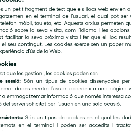
s un petit fragment de text que els llocs web envien a
tzemen en el terminal de l’usuari, el qual pot ser
telèfon mòbil, tauleta, etc. Aquests arxius permeten q
mació sobre la seva visita, com l’idioma i les opcions 
 facilitar la seva pròxima visita i fer que el lloc resul
r el seu contingut. Les cookies exerceixen un paper mo
’experiència d’ús de la Web.
ookies
tat que les gestioni, les cookies poden ser:
e sessió:
Són un tipus de cookies dissenyades per 
mar dades mentre l’usuari accedeix a una pàgina w
r a emmagatzemar informació que només interessa co
ó del servei sol·licitat per l’usuari en una sola ocasió.
rsistents:
Són un tipus de cookies en el qual les da
mats en el terminal i poden ser accedits i tracta