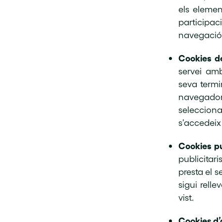
els elemen
participac
navegació 
Cookies de
servei amb
seva termin
navegador
selecciona
s’accedeix 
Cookies pu
publicitar
presta el 
sigui relle
vist.
Cookies d’a