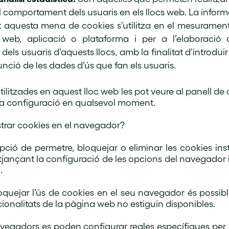
el comportament dels usuaris en els llocs web. La inform
 aquesta mena de cookies s’utilitza en el mesurament d
s web, aplicació o plataforma i per a l’elaboració 
els usuaris d’aquests llocs, amb la finalitat d’introduir 
unció de les dades d’ús que fan els usuaris.
tilitzades en aquest lloc web les pot veure al panell de 
eva configuració en qualsevol moment.
rar cookies en el navegador?
’opció de permetre, bloquejar o eliminar les cookies inst
jançant la configuració de les opcions del navegador in
.
oquejar l’ús de cookies en el seu navegador és possib
cionalitats de la pàgina web no estiguin disponibles.
vegadors es poden configurar regles específiques per 