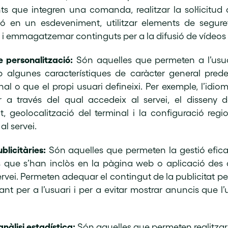
ts que integren una comanda, realitzar la sol·licitud 
ió en un esdeveniment, utilitzar elements de segure
i emmagatzemar continguts per a la difusió de vídeos 
 personalització:
Són aquelles que permeten a l’usua
 algunes característiques de caràcter general prede
al o que el propi usuari defineixi. Per exemple, l’idiom
 a través del qual accedeix al servei, el disseny 
t, geolocalització del terminal i la configuració regi
al servei.
blicitàries:
Són aquelles que permeten la gestió efica
is que s’han inclòs en la pàgina web o aplicació des 
servei. Permeten adequar el contingut de la publicitat 
vant per a l’usuari i per a evitar mostrar anuncis que l’
nàlisi estadística:
Són aquelles que permeten realitzar