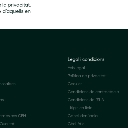
la privacitat.
e d’aquells en
Legal i condicions
Avís legal
Política de privacitat
osaltres
Cookies
Condicions de contractació
ons
Condicions de l'SLA
Litigis en línia
 emissions GEH
Canal denúncia
 Qualitat
Còdi ètic