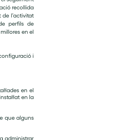
ació recollida
e l’activitat
de perfils de
millores en el
configuració i
al·lades en el
stal·lat en la
le que alguns
a administrar