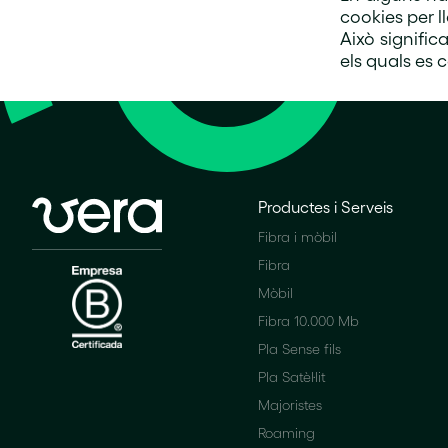
cookies per l
Això signific
els quals es c
Productes i Serveis
Fibra i mòbil
Fibra
Mòbil
Fibra 10.000 Mb
Pla Sense fils
Pla Satèl·lit
Majoristes
Roaming