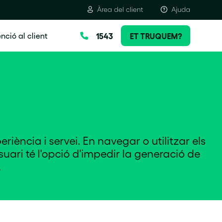
Àrea del client
Ajuda
nció al client
1543
ET TRUQUEM?
eriència i servei. En navegar o utilitzar els
usuari té l'opció d'impedir la generació de
.