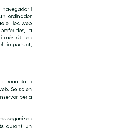
l navegador i
 un ordinador
ue el lloc web
preferides, la
ti més útil en
lt important,
a recaptar i
eb. Se solen
nservar per a
des segueixen
ts durant un