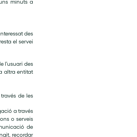
’uns minuts a
interessat des
esta el servei
e l’usuari des
 altra entitat
 través de les
ació a través
ions o serveis
omunicació de
ngit, recordar