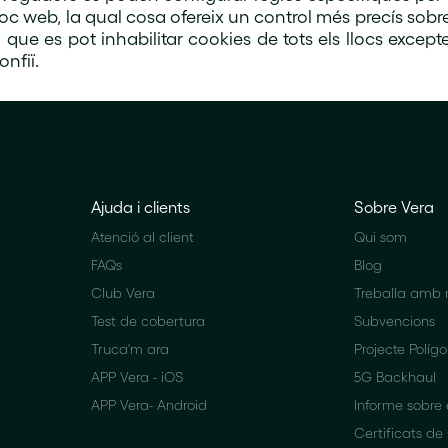
loc web, la qual cosa ofereix un control més precís sobre 
a que es pot inhabilitar cookies de tots els llocs except
onfiï.
Ajuda i clients
Sobre Vera
Atenció al client
Qui som
FAQs
Blog
Club Vera
Treballa amb n
Test de cobertura
Subvencions
Truca'm ara
Projecte Políg
APP Vera - iOS
5G Backhaul
APP Vera- Android
Informe sobre
Certificats de