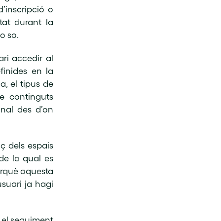
d’inscripció o
tat durant la
o so.
ri accedir al
finides en la
a, el tipus de
de continguts
onal des d’on
ç dels espais
de la qual es
perquè aquesta
usuari ja hagi
 el seguiment