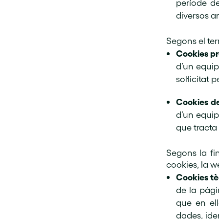
període de
diversos a
Segons el te
Cookies pr
d’un equip 
sol·licitat p
Cookies de
d’un equip
que tracta
Segons la fin
cookies, la we
Cookies tè
de la pàgi
que en ell
dades, iden