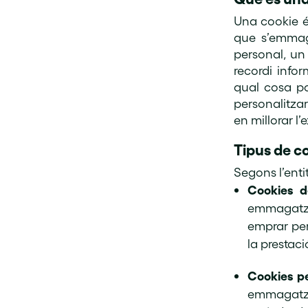
Una cookie é
que s’emmaga
personal, un 
recordi infor
qual cosa pot
personalitza
en millorar l
Tipus de c
Segons l’enti
Cookies d
emmagatze
emprar pe
la prestaci
Cookies pe
emmagatze