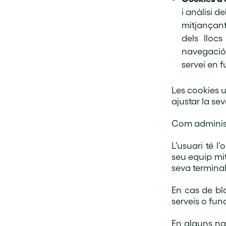
i anàlisi d
mitjançant
dels lloc
navegació d
servei en f
Les cookies u
ajustar la s
Com administ
L’usuari té l
seu equip mit
seva terminal
En cas de bl
serveis o fun
En alguns na