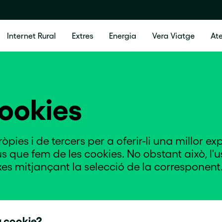
Internet Rural
Extres
Energia
Vera Viatge
Ate
Cookies
pies i de tercers per a oferir-li una millor exp
ús que fem de les cookies. No obstant això, l'
ixes mitjançant la selecció de la corresponent
 cookie?