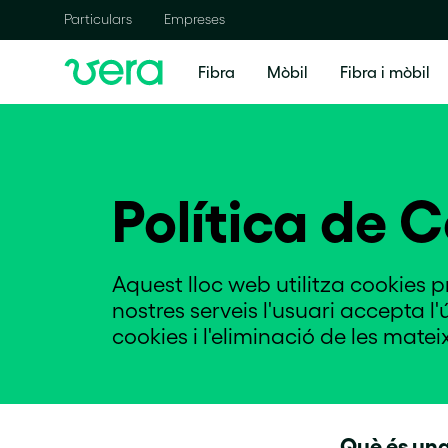
Particulars
Empreses
Fibra
Mòbil
Fibra i mòbil
Política de 
Aquest lloc web utilitza cookies prò
nostres serveis l'usuari accepta l'
cookies i l'eliminació de les mate
Què és una