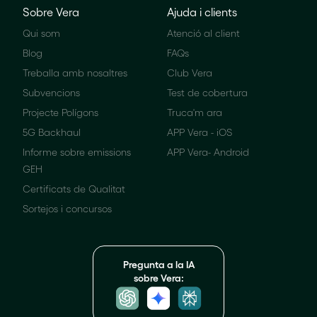
Sobre Vera
Ajuda i clients
Qui som
Atenció al client
Blog
FAQs
Treballa amb nosaltres
Club Vera
Subvencions
Test de cobertura
Projecte Polígons
Truca'm ara
5G Backhaul
APP Vera - iOS
Informe sobre emissions
APP Vera- Android
GEH
Certificats de Qualitat
Sortejos i concursos
Pregunta a la IA
sobre Vera: