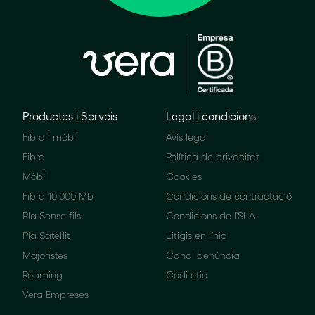
Productes i Serveis
Legal i condicions
Fibra i mòbil
Avís legal
Fibra
Política de privacitat
Mòbil
Cookies
Fibra 10.000 Mb
Condicions de contractació
Pla Sense fils
Condicions de l'SLA
Pla Satèl·lit
Litigis en línia
Majoristes
Canal denúncia
Roaming
Còdi ètic
Vera Empreses