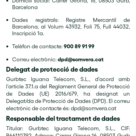
Domicili social: Carrer Girona, 16, 08503 Gurb,
Barcelona
Dades registrals: Registre Mercantil de
Barcelona, al Volum 43932, Foli 75, Full 44032,
Inscripció 1a.
900 89 91 99
Telèfon de contacte:
dpd@somvera.cat
Correu electrònic:
Delegat de protecció de dades
Gurbtec Iguana Telecom, S.L., d’acord amb
l’article 37.1.a del Reglament General de Protecció
de Dades (UE) 2016/679, ha designat un
Delegat/da de Protecció de Dades (DPD). El correu
electrònic de contacte és: dpd@somvera.cat
Responsable del tractament de dades
Titular: Gurbtec Iguana Telecom, S.L., CIF:
B66110792. Adreça: Carrer Girona 16, 08503 Gurb