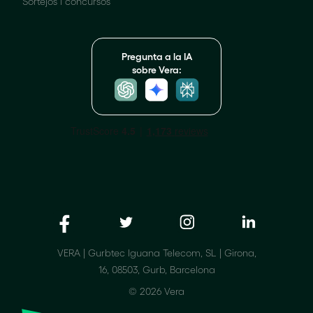
Sortejos i concursos
Pregunta a la IA
sobre Vera:
VERA | Gurbtec Iguana Telecom, SL | Girona,
16, 08503, Gurb, Barcelona
© 2026 Vera