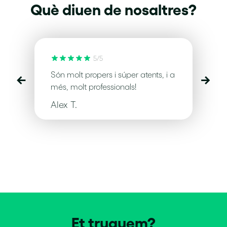
Què diuen de nosaltres?
DESCOBREIX VERA VIATGE
5/5
Són molt propers i súper atents, i a
←
→
més, molt professionals!
Alex T.
Et truquem?