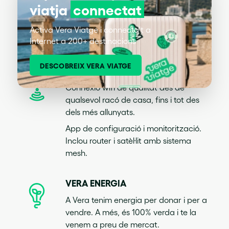
viatja
connectat
Teletreballa o gaudeix de les teves
sèries preferides també des de la teva
Activa Vera Viatge i connecta't a
segona residència.
Internet a 200+ destinacions
DESCOBREIX VERA VIATGE
SUPERWIFI
Connexió wifi de qualitat des de
qualsevol racó de casa, fins i tot des
dels més allunyats.
App de configuració i monitorització.
Inclou router i satèl·lit amb sistema
mesh.
VERA ENERGIA
A Vera tenim energia per donar i per a
vendre. A més, és 100% verda i te la
venem a preu de mercat.