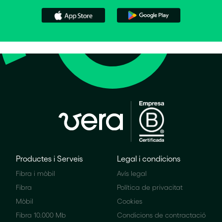
Productes i Serveis
Legal i condicions
Fibra i mòbil
Avís legal
Fibra
Política de privacitat
Mòbil
Cookies
Fibra 10.000 Mb
Condicions de contractació