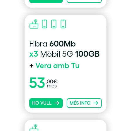
600Mb
Fibra
x3
100GB
Mòbil 5G
+
Vera amb Tu
53
,00€
mes
HO VULL
MÉS INFO