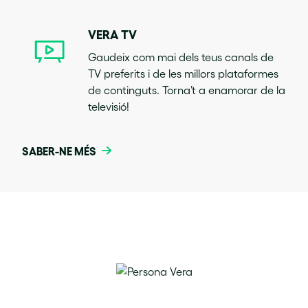
VERA TV
Gaudeix com mai dels teus canals de
TV preferits i de les millors plataformes
de continguts. Torna’t a enamorar de la
televisió!
SABER-NE MÉS
Aterra
connectat
Internet al teu mòbil a +200 països.
Sense sorpreses en la factura i amb activació
immediata