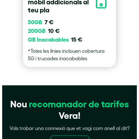
mòbil addicionals al
teu pla
50GB
7 €
200GB
10 €
GB Inacabables
15 €
*Totes les línies inclouen cobertura
5G i trucades inacabables
Nou
recomanador
de tarifes
Vera!
Vols trobar una connexió que et vagi com anell al dit?