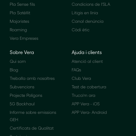
Pla Sense fils
Condicions de l'SLA
Pla Satèl·lit
Litigis en línia
Majoristes
Canal denúncia
Roaming
Còdi ètic
Vera Empreses
Sobre Vera
Ajuda i clients
Qui som
Atenció al client
Blog
FAQs
Treballa amb nosaltres
Club Vera
Subvencions
Test de cobertura
Projecte Polígons
Truca'm ara
5G Backhaul
APP Vera - iOS
Informe sobre emissions
APP Vera- Android
GEH
Certificats de Qualitat