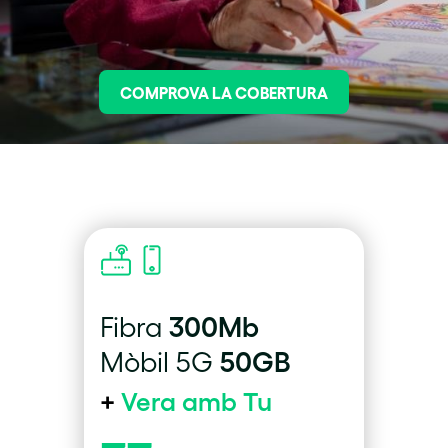
COMPROVA LA COBERTURA
300Mb
Fibra
50GB
Mòbil 5G
+
Vera amb Tu