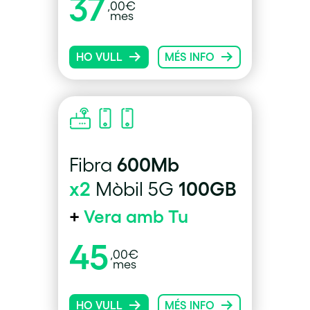
37
,00€
mes
HO VULL
MÉS INFO
600Mb
Fibra
x2
100GB
Mòbil 5G
+
Vera amb Tu
45
,00€
mes
HO VULL
MÉS INFO