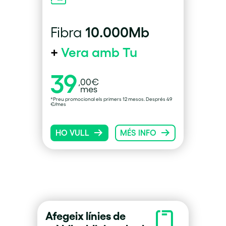
10.000Mb
Fibra
+
Vera amb Tu
39
,00€
mes
*Preu promocional els primers 12 mesos. Després 49
€/mes
HO VULL
MÉS INFO
Afegeix línies de