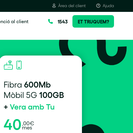
Àrea del client
Ajuda
nció al client
1543
ET TRUQUEM?
600Mb
Fibra
100GB
Mòbil 5G
+
Vera amb Tu
40
,00€
mes