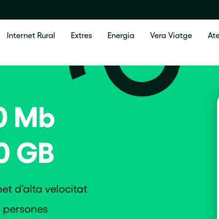
Internet Rural
Extres
Energia
Vera Viatge
Ate
0 Mb
0 GB
et d'alta velocitat
 persones