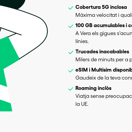
Cobertura 5G inclosa
Màxima velocitat i qual
100 GB acumulables i c
A Vera els gigues s’ac
línies.
Trucades inacabables
Milers de minuts per a p
eSIM i Multisim disponi
Gaudeix de la teva conn
Roaming inclòs
Viatja sense preocupac
la UE.