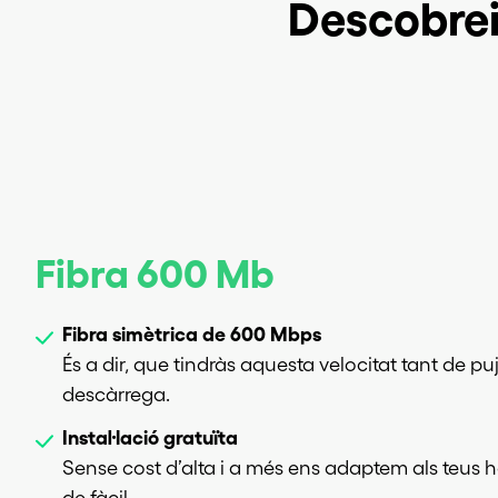
Descobreix
Fibra 600 Mb
Fibra simètrica de 600 Mbps
És a dir, que tindràs aquesta velocitat tant de 
descàrrega.
Instal·lació gratuïta
Sense cost d’alta i a més ens adaptem als teus hora
de fàcil.