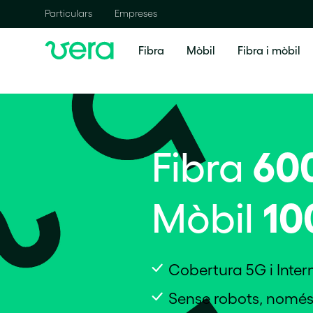
Particulars
Empreses
Fibra
Mòbil
Fibra i mòbil
60
Fibra
10
Mòbil
Cobertura 5G i Intern
Sense robots, només