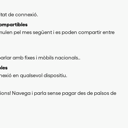
itat de connexió.
ompartibles
umulen pel mes següent i es poden compartir entre
arlar amb fixes i mòbils nacionals..
bles
exió en qualsevol dispositiu.
ions! Navega i parla sense pagar des de països de