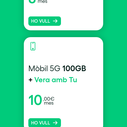
mes
HO VULL
100GB
Mòbil 5G
+
Vera amb Tu
10
,00€
mes
HO VULL