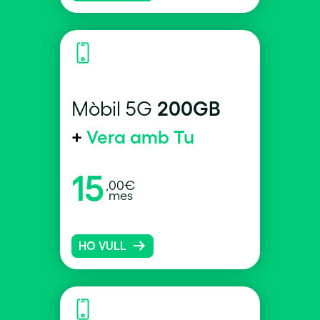
200GB
Mòbil 5G
+
Vera amb Tu
15
,00€
mes
HO VULL