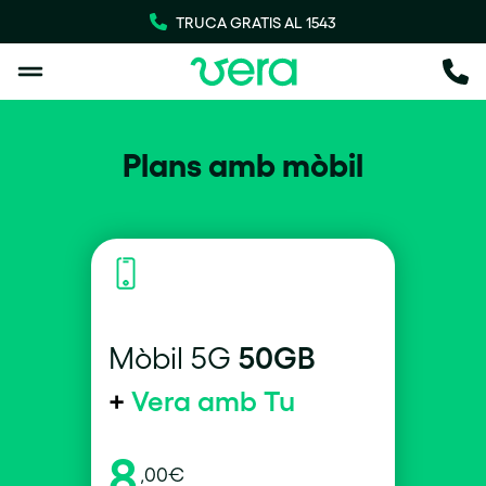
TRUCA GRATIS AL 1543
Plans amb mòbil
50GB
Mòbil 5G
+
Vera amb Tu
8
,00€