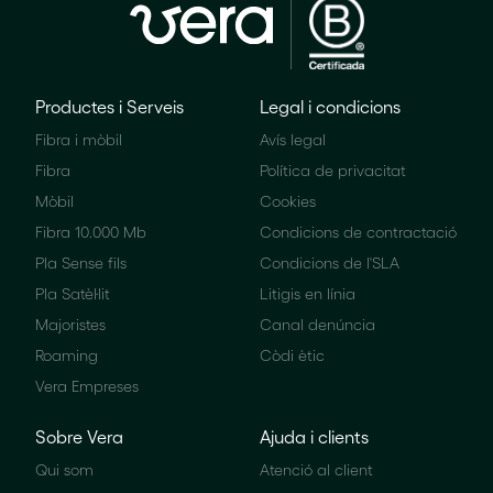
Productes i Serveis
Legal i condicions
Fibra i mòbil
Avís legal
Fibra
Política de privacitat
Mòbil
Cookies
Fibra 10.000 Mb
Condicions de contractació
Pla Sense fils
Condicions de l'SLA
Pla Satèl·lit
Litigis en línia
Majoristes
Canal denúncia
Roaming
Còdi ètic
Vera Empreses
Sobre Vera
Ajuda i clients
Qui som
Atenció al client