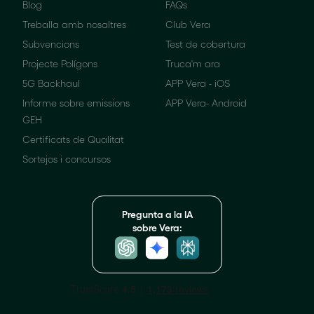
Blog
FAQs
Treballa amb nosaltres
Club Vera
Subvencions
Test de cobertura
Projecte Polígons
Truca'm ara
5G Backhaul
APP Vera - iOS
Informe sobre emissions
APP Vera- Android
GEH
Certificats de Qualitat
Sortejos i concursos
Pregunta a la IA
sobre Vera: