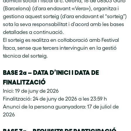
domicili social i fiscal al c. Girona, 16 de 08503 Gurb
(Barcelona) (d’ara endavant «Vera»), organitza i
gestiona aquest sorteig (d’ara endavant el “sorteig”)
sota la seva responsabilitat i d’acord amb les bases
detallades a continuació.
El sorteig es realitza en col·laboració amb Festival
Ítaca, sense que tercers intervinguin en la gestió
tècnica del sorteig.
BASE 2a – DATA D’INICI I DATA DE
FINALITZACIÓ
Inici: 19 de juny de 2026
Finalització: 24 de juny de 2026 a les 23:59 h
Anunci de la persona guanyadora: 17 de juliol de
2026
BASE 3a – REQUISITS DE PARTICIPACIÓ