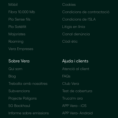
Mòbil
Cookies
Fibra 10.000 Mb
Condicions de contractació
Pla Sense fils
Condicions de l'SLA
Pla Satèl·lit
Litigis en línia
Majoristes
Canal denúncia
Roaming
Còdi ètic
Vera Empreses
Sobre Vera
Ajuda i clients
Qui som
Atenció al client
Blog
FAQs
Treballa amb nosaltres
Club Vera
Subvencions
Test de cobertura
Projecte Polígons
Truca'm ara
5G Backhaul
APP Vera - iOS
Informe sobre emissions
APP Vera- Android