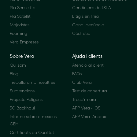
Pla Sense fils
Condicions de l'SLA
Pla Satèl·lit
Litigis en línia
Majoristes
Canal denúncia
Roaming
Còdi ètic
Vera Empreses
Sobre Vera
Ajuda i clients
Qui som
Atenció al client
Blog
FAQs
Treballa amb nosaltres
Club Vera
Subvencions
Test de cobertura
Projecte Polígons
Truca'm ara
5G Backhaul
APP Vera - iOS
Informe sobre emissions
APP Vera- Android
GEH
Certificats de Qualitat