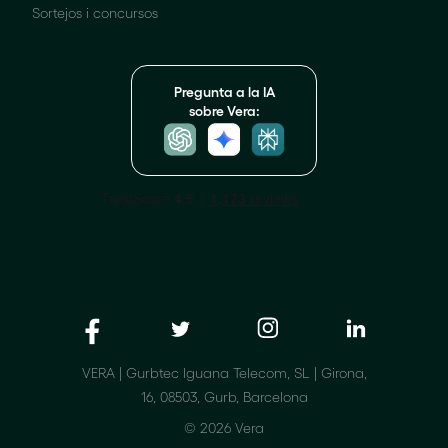
Sortejos i concursos
Pregunta a la IA
sobre Vera:
VERA | Gurbtec Iguana Telecom, SL | Girona,
16, 08503, Gurb, Barcelona
© 2026 Vera