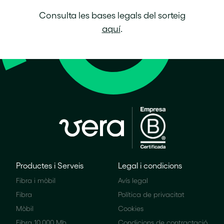
Consulta les bases legals del sorteig
aquí
.
Productes i Serveis
Legal i condicions
Fibra i mòbil
Avís legal
Fibra
Política de privacitat
Mòbil
Cookies
Fibra 10.000 Mb
Condicions de contractació