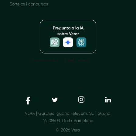
Sortejos i concursos
Pregunta a la IA
sobre Vera:
VERA | Gurbtec Iguana Telecom, SL | Girona,
16, 08503, Gurb, Barcelona
© 2026 Vera