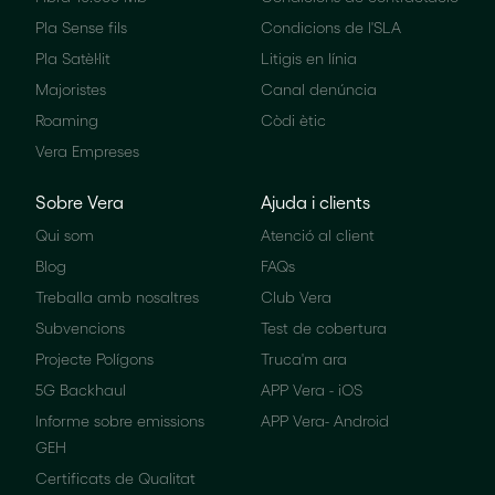
Pla Sense fils
Condicions de l'SLA
Pla Satèl·lit
Litigis en línia
Majoristes
Canal denúncia
Roaming
Còdi ètic
Vera Empreses
Sobre Vera
Ajuda i clients
Qui som
Atenció al client
Blog
FAQs
Treballa amb nosaltres
Club Vera
Subvencions
Test de cobertura
Projecte Polígons
Truca'm ara
5G Backhaul
APP Vera - iOS
Informe sobre emissions
APP Vera- Android
GEH
Certificats de Qualitat