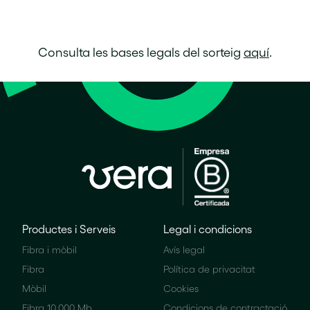
Consulta les bases legals del sorteig
aquí
.
Productes i Serveis
Legal i condicions
Fibra i mòbil
Avís legal
Fibra
Política de privacitat
Mòbil
Cookies
Fibra 10.000 Mb
Condicions de contractació