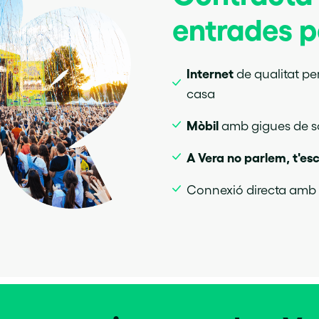
entrades pe
Internet
de qualitat
pe
casa
Mòbil
amb gigues de so
A Vera no parlem, t'es
Connexió directa amb e