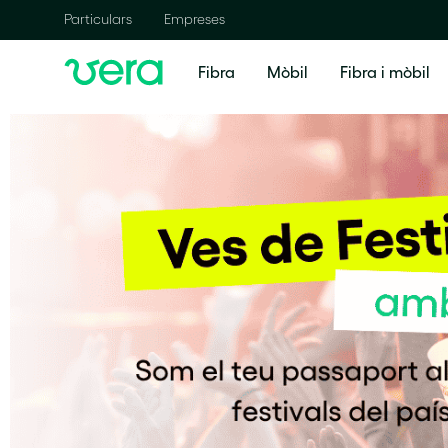
Particulars
Empreses
Fibra
Mòbil
Fibra i mòbil