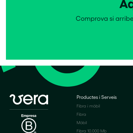
Aq
Comprova si arribem
Productes i Serveis
Fibra i mòbil
Fibra
Mòbil
Fibra 10.000 Mb