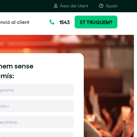
Àrea del client
Ajuda
nció al client
1543
ET TRUQUEM?
rmem sense
mís: