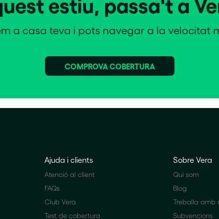
uest estiu, passa't a Ve
 a casa teva i pots navegar a la velocitat 
COMPROVA COBERTURA
Ajuda i clients
Sobre Vera
Atenció al client
Qui som
FAQs
Blog
Club Vera
Treballa amb n
Test de cobertura
Subvencions