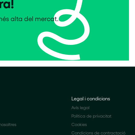
ra!
més alta del mercat.
Legal i condicions
Avís legal
Política de privacitat
osaltres
Cookies
Condicions de contractació