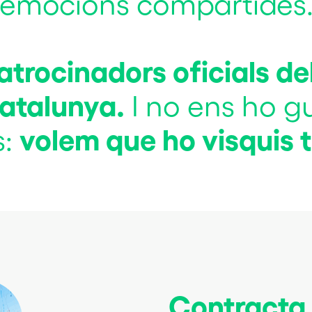
emocions compartides
atrocinadors oficials de
atalunya.
I no ens ho g
volem que ho visquis 
s:
Contracta 