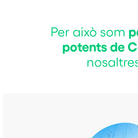
p
Per això som
potents de C
nosaltre