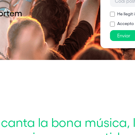
He llegit
Accepto 
Enviar
anta la bona música, l’ai