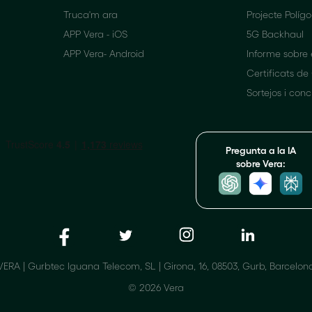
Truca'm ara
Projecte Políg
APP Vera - iOS
5G Backhaul
APP Vera- Android
Informe sobre
Certificats de
Sortejos i con
Pregunta a la IA
sobre Vera:
VERA | Gurbtec Iguana Telecom, SL | Girona, 16, 08503, Gurb, Barcelon
© 2026 Vera