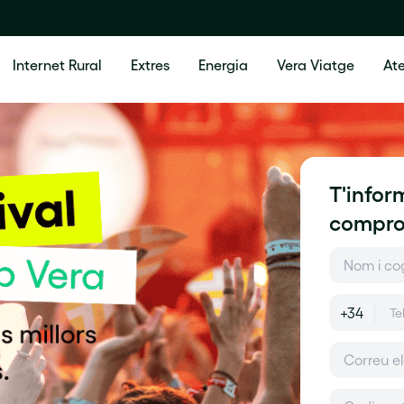
Internet Rural
Extres
Energia
Vera Viatge
Ate
T'info
compro
+34