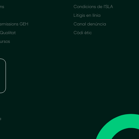
ons
Condicions de l'SLA
Litigis en línia
 emissions GEH
Canal denúncia
 Qualitat
Còdi ètic
cursos
a