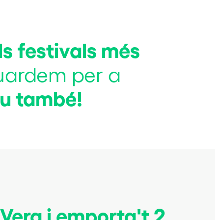
.
ls festivals més
uardem per a
tu també!
Vera i emporta't 2