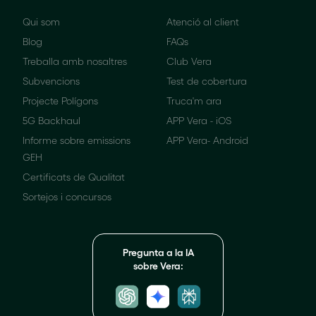
Qui som
Atenció al client
Blog
FAQs
Treballa amb nosaltres
Club Vera
Subvencions
Test de cobertura
Projecte Polígons
Truca'm ara
5G Backhaul
APP Vera - iOS
Informe sobre emissions
APP Vera- Android
GEH
Certificats de Qualitat
Sortejos i concursos
Pregunta a la IA
sobre Vera: