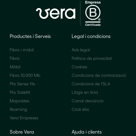
Productes i Serveis
Legal i condicions
Fibra i mòbil
Avís legal
Fibra
Política de privacitat
Mòbil
Cookies
Fibra 10.000 Mb
Condicions de contractació
Pla Sense fils
Condicions de l'SLA
Pla Satèl·lit
Litigis en línia
Majoristes
Canal denúncia
Roaming
Còdi ètic
Vera Empreses
Sobre Vera
Ajuda i clients