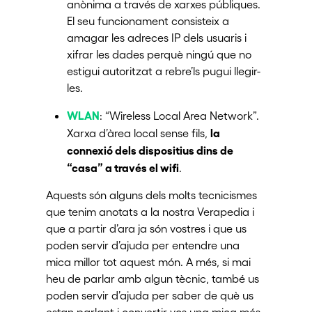
anònima a través de xarxes públiques.
El seu funcionament consisteix a
amagar les adreces IP dels usuaris i
xifrar les dades perquè ningú que no
estigui autoritzat a rebre’ls pugui llegir-
les.
WLAN
: “Wireless Local Area Network”.
la
Xarxa d’àrea local sense fils,
connexió dels dispositius dins de
“casa” a través el wifi
.
Aquests són alguns dels molts tecnicismes
que tenim anotats a la nostra Verapedia i
que a partir d’ara ja són vostres i que us
poden servir d’ajuda per entendre una
mica millor tot aquest món. A més, si mai
heu de parlar amb algun tècnic, també us
poden servir d’ajuda per saber de què us
estan parlant i convertir-vos una mica més