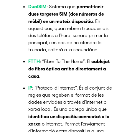
DualSIM
permet tenir
: Sistema que
dues targetes SIM (dos números de
mòbil) en un mateix dispositiu
. En
aquest cas, quan rebem trucades als
dos telèfons a l’hora, sonarà primer la
principal, i en cas de no atendre la
trucada, saltarà a la secundària.
FTTH
cablejat
: “Fiber To The Home”. El
de fibra òptica arriba directament a
casa
.
IP
: “Protocol d’Internet”. És el conjunt de
regles que regeixen el format de les
dades enviades a través d’Internet o
xarxa local. És una adreça única que
identifica un dispositiu connectat a la
xarxa
o internet. Permet l’enviament
d’informació entre dispositius a una